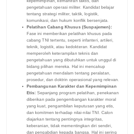
kepemimpinan, kemahiran taktis, dan
pengetahuan operasi militer. Kandidat belajar
tentang strategi militer, taktik, logistik,
komunikasi, dan hukum konflik bersenjata.
Pelatihan Cabang Khusus (Suspajemen):
Fase ini memberikan pelatihan khusus pada
cabang TNI tertentu, seperti infanteri, artileri,
teknik, logistik, atau kedokteran. Kandidat
memperoleh keterampilan teknis dan
pengetahuan yang dibutuhkan untuk unggul di
bidang pilihan mereka. Hal ini mencakup
pengetahuan mendalam tentang peralatan,
prosedur, dan doktrin operasional yang relevan.
Pembangunan Karakter dan Kepemimpinan
Etis:
Sepanjang program pelatihan, penekanan
diberikan pada pengembangan karakter moral
yang kuat, pengambilan keputusan yang etis,
dan komitmen terhadap nilai-nilai TNI. Calon
diajarkan tentang pentingnya integritas,
keberanian, tidak mementingkan diri sendiri,
dan pengabdian kepada bangsa. Hal ini sering