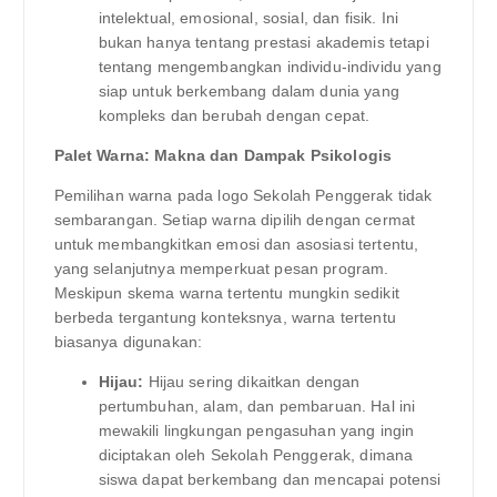
intelektual, emosional, sosial, dan fisik. Ini
bukan hanya tentang prestasi akademis tetapi
tentang mengembangkan individu-individu yang
siap untuk berkembang dalam dunia yang
kompleks dan berubah dengan cepat.
Palet Warna: Makna dan Dampak Psikologis
Pemilihan warna pada logo Sekolah Penggerak tidak
sembarangan. Setiap warna dipilih dengan cermat
untuk membangkitkan emosi dan asosiasi tertentu,
yang selanjutnya memperkuat pesan program.
Meskipun skema warna tertentu mungkin sedikit
berbeda tergantung konteksnya, warna tertentu
biasanya digunakan:
Hijau:
Hijau sering dikaitkan dengan
pertumbuhan, alam, dan pembaruan. Hal ini
mewakili lingkungan pengasuhan yang ingin
diciptakan oleh Sekolah Penggerak, dimana
siswa dapat berkembang dan mencapai potensi