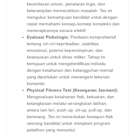
kecerdasan umum, penalaran logis, dan
keterampilan memecahkan masalah. Tes ini
mengukur kemampuan kandidat untuk dengan
cepat memahami konsep-konsep kompleks dan
menerapkannya secara efektif.
Evaluasi Psikologis:
Penilaian komprehensif
tentang ciri-ciri kepribadian, stabilitas
emosional, potensi kepemimpinan, dan
kesesuaian untuk dinas militer. Tahap ini
bertujuan untuk mengidentifikasi individu
dengan ketahanan dan ketangguhan mental
yang diperlukan untuk menangani tekanan
komando.
Physical Fitness Test (Kesegaran Jasmani):
Mengevaluasi ketahanan fisik, kekuatan, dan
ketangkasan melalui serangkaian latihan,
antara lain lari, push-up, sit-up, pull-up, dan
berenang. Tes ini menentukan kesiapan fisik
seorang kandidat untuk menjalani program
pelatihan yang menuntut.