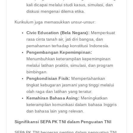
kali dicapai melalui studi kasus, simulasi, dan
diskusi mengenai dilema etika.
Kurikulum juga memasukkan unsur-unsur:
Civic Education (Bela Negara):
Memperkuat
rasa cinta tanah air, jati diri bangsa, dan
pemahaman terhadap konstitusi Indonesia.
Pengembangan Kepemimpinan:
Menumbuhkan keterampilan kepemimpinan
melalui latihan praktis, simulasi, dan program
bimbingan.
Pengkondisian Fisik:
Mempertahankan
tingkat kebugaran jasmani yang tinggi melalui
olah raga dan latihan yang teratur.
Kemahiran Bahasa Asing:
Meningkatkan
keterampilan komunikasi dalam bahasa Inggris
dan bahasa lain yang relevan.
Signifikansi SEPA PK TNI dalam Penguatan TNI
SEPA PK TNI berperan penting dalam penguatan TNI