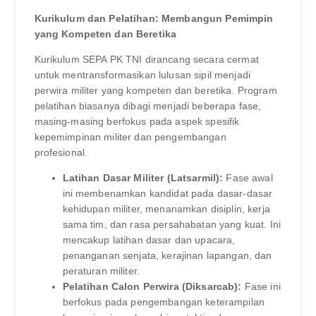
Kurikulum dan Pelatihan: Membangun Pemimpin
yang Kompeten dan Beretika
Kurikulum SEPA PK TNI dirancang secara cermat
untuk mentransformasikan lulusan sipil menjadi
perwira militer yang kompeten dan beretika. Program
pelatihan biasanya dibagi menjadi beberapa fase,
masing-masing berfokus pada aspek spesifik
kepemimpinan militer dan pengembangan
profesional.
Latihan Dasar Militer (Latsarmil):
Fase awal
ini membenamkan kandidat pada dasar-dasar
kehidupan militer, menanamkan disiplin, kerja
sama tim, dan rasa persahabatan yang kuat. Ini
mencakup latihan dasar dan upacara,
penanganan senjata, kerajinan lapangan, dan
peraturan militer.
Pelatihan Calon Perwira (Diksarcab):
Fase ini
berfokus pada pengembangan keterampilan