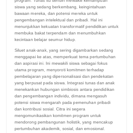
program. Tunas itu sendiri mewakili kemampuan
siswa yang sedang berkembang, keingintahuan
bawaan mereka, dan potensi mereka untuk
pengembangan intelektual dan pribadi. Hal ini
menunjukkan kekuatan transformatif pendidikan untuk
membuka bakat terpendam dan menumbuhkan
kecintaan belajar seumur hidup.
Siluet anak-anak, yang sering digambarkan sedang
menggapai ke atas, memperkuat tema pertumbuhan
dan aspirasi ini. Ini mewakili siswa sebagai fokus
utama program, menyoroti komitmen terhadap
pembelajaran yang dipersonalisasi dan pendekatan
yang berpusat pada siswa. Integrasi tunas dan anak
menekankan hubungan simbiosis antara pendidikan
dan pengembangan individu, dimana mengasuh
potensi siswa mengarah pada pemenuhan pribadi
dan kontribusi sosial. Citra ini segera
mengomunikasikan komitmen program untuk
mendorong pembangunan holistik, yang mencakup
pertumbuhan akademik, sosial, dan emosional.