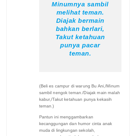
Minumnya sambil
melihat teman.
Diajak bermain
bahkan berlari,
Takut ketahuan
punya pacar
teman.
(Beli es campur di warung Bu Ani,/Minum
sambil nengok teman./Diajak main malah
kabur,/Takut ketahuan punya kekasih
teman.)
Pantun ini menggambarkan
kecanggungan dan humor cinta anak
muda di lingkungan sekolah,