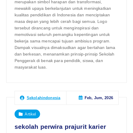
merupakan simbol harapan dan transformasi,
mewakili upaya berkelanjutan untuk meningkatkan
kualitas pendidikan di Indonesia dan menciptakan
masa depan yang lebih cerah bagi semua. Logo
tersebut dirancang untuk menginspirasi dan
memotivasi seluruh pemangku kepentingan untuk
bekerja sama mencapai tujuan ambisius program.
Dampak visualnya dimaksudkan agar bertahan lama
dan berkesan, menanamkan prinsip-prinsip Sekolah
Penggerak di benak para pendidik, siswa, dan
masyarakat luas.
Feb, Jum, 2026
Sekolahindonesia
Artikel
sekolah perwira prajurit karier