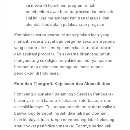
ini mewakili komitmen program untuk
memberikan awal baru bagi siswa dan sekolah.
Hal ini juga melambangkan transparansi dan
akuntabilitas dalam pelaksanaan program.
Kombinasi warna-warna ini menciptakan logo yang
menarik secara visual dan bergema secara emosional
yang secara efektif mengkomunikasikan nilai-nilai inti
dan aspirasi program. Palet warna dirancang untuk
mengundang sekaligus meyakinkan, menyampaikan
harapan dan optimisme mengenai masa depan
pendidikan di Indonesia.
Font dan Tipografi: Kejelasan dan Aksesibilitas
Font yang digunakan dalam logo Sekolah Penggerak
biasanya dipilih karena kejelasan, keterbacaan, dan
aksesibilitasnya. Tujuannya adalah untuk memastikan
bahwa logo tersebut mudah dikenali dan dipahami
oleh khalayak luas, tanpa memandang latar belakang
atau tingkat pendidikan mereka. Fontnya sering kali