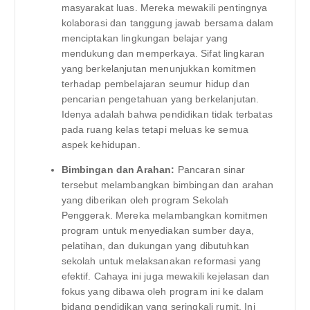
masyarakat luas. Mereka mewakili pentingnya
kolaborasi dan tanggung jawab bersama dalam
menciptakan lingkungan belajar yang
mendukung dan memperkaya. Sifat lingkaran
yang berkelanjutan menunjukkan komitmen
terhadap pembelajaran seumur hidup dan
pencarian pengetahuan yang berkelanjutan.
Idenya adalah bahwa pendidikan tidak terbatas
pada ruang kelas tetapi meluas ke semua
aspek kehidupan.
Bimbingan dan Arahan:
Pancaran sinar
tersebut melambangkan bimbingan dan arahan
yang diberikan oleh program Sekolah
Penggerak. Mereka melambangkan komitmen
program untuk menyediakan sumber daya,
pelatihan, dan dukungan yang dibutuhkan
sekolah untuk melaksanakan reformasi yang
efektif. Cahaya ini juga mewakili kejelasan dan
fokus yang dibawa oleh program ini ke dalam
bidang pendidikan yang seringkali rumit. Ini