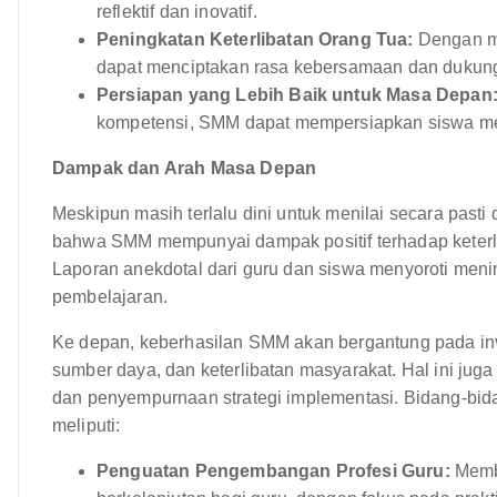
reflektif dan inovatif.
Peningkatan Keterlibatan Orang Tua:
Dengan me
dapat menciptakan rasa kebersamaan dan dukung
Persiapan yang Lebih Baik untuk Masa Depan
kompetensi, SMM dapat mempersiapkan siswa men
Dampak dan Arah Masa Depan
Meskipun masih terlalu dini untuk menilai secara pas
bahwa SMM mempunyai dampak positif terhadap keterlib
Laporan anekdotal dari guru dan siswa menyoroti meni
pembelajaran.
Ke depan, keberhasilan SMM akan bergantung pada inve
sumber daya, dan keterlibatan masyarakat. Hal ini ju
dan penyempurnaan strategi implementasi. Bidang-b
meliputi:
Penguatan Pengembangan Profesi Guru:
Membe