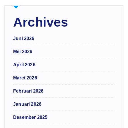
Archives
Juni 2026
Mei 2026
April 2026
Maret 2026
Februari 2026
Januari 2026
Desember 2025