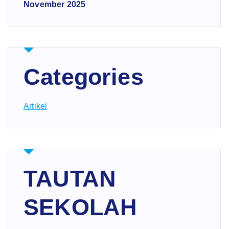
November 2025
Categories
Artikel
TAUTAN
SEKOLAH