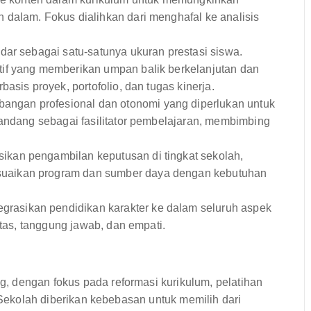
dalam. Fokus dialihkan dari menghafal ke analisis
dar sebagai satu-satunya ukuran prestasi siswa.
if yang memberikan umpan balik berkelanjutan dan
asis proyek, portofolio, dan tugas kinerja.
ngan profesional dan otonomi yang diperlukan untuk
pandang sebagai fasilitator pembelajaran, membimbing
ikan pengambilan keputusan di tingkat sekolah,
uaikan program dan sumber daya dengan kebutuhan
grasikan pendidikan karakter ke dalam seluruh aspek
itas, tanggung jawab, dan empati.
, dengan fokus pada reformasi kurikulum, pelatihan
. Sekolah diberikan kebebasan untuk memilih dari