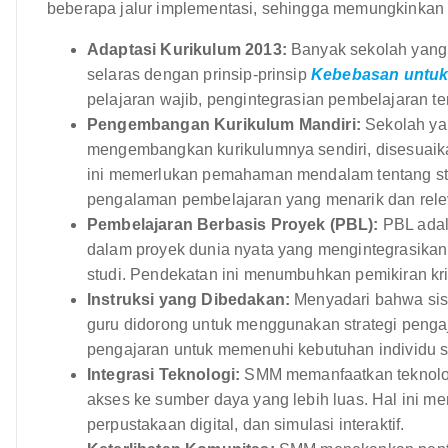
beberapa jalur implementasi, sehingga memungkinkan te
Adaptasi Kurikulum 2013:
Banyak sekolah yang
selaras dengan prinsip-prinsip
Kebebasan untuk 
pelajaran wajib, pengintegrasian pembelajaran t
Pengembangan Kurikulum Mandiri:
Sekolah ya
mengembangkan kurikulumnya sendiri, disesuaik
ini memerlukan pemahaman mendalam tentang s
pengalaman pembelajaran yang menarik dan rele
Pembelajaran Berbasis Proyek (PBL):
PBL adal
dalam proyek dunia nyata yang mengintegrasikan
studi. Pendekatan ini menumbuhkan pemikiran kr
Instruksi yang Dibedakan:
Menyadari bahwa sis
guru didorong untuk menggunakan strategi penga
pengajaran untuk memenuhi kebutuhan individu s
Integrasi Teknologi:
SMM memanfaatkan teknolog
akses ke sumber daya yang lebih luas. Hal ini m
perpustakaan digital, dan simulasi interaktif.