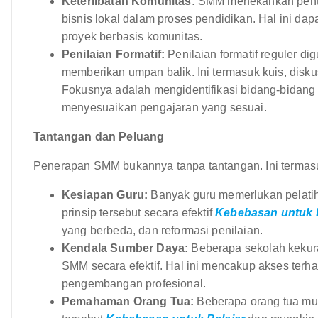
Keterlibatan Komunitas:
SMM menekankan pentin
bisnis lokal dalam proses pendidikan. Hal ini d
proyek berbasis komunitas.
Penilaian Formatif:
Penilaian formatif reguler 
memberikan umpan balik. Ini termasuk kuis, diskus
Fokusnya adalah mengidentifikasi bidang-bidan
menyesuaikan pengajaran yang sesuai.
Tantangan dan Peluang
Penerapan SMM bukannya tanpa tantangan. Ini termas
Kesiapan Guru:
Banyak guru memerlukan pelatih
prinsip tersebut secara efektif
Kebebasan untuk B
yang berbeda, dan reformasi penilaian.
Kendala Sumber Daya:
Beberapa sekolah kekur
SMM secara efektif. Hal ini mencakup akses terh
pengembangan profesional.
Pemahaman Orang Tua:
Beberapa orang tua mun