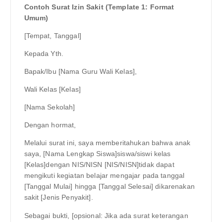
Contoh Surat Izin Sakit (Template 1: Format
Umum)
[Tempat, Tanggal]
Kepada Yth.
Bapak/Ibu [Nama Guru Wali Kelas],
Wali Kelas [Kelas]
[Nama Sekolah]
Dengan hormat,
Melalui surat ini, saya memberitahukan bahwa anak
saya, [Nama Lengkap Siswa]siswa/siswi kelas
[Kelas]dengan NIS/NISN [NIS/NISN]tidak dapat
mengikuti kegiatan belajar mengajar pada tanggal
[Tanggal Mulai] hingga [Tanggal Selesai] dikarenakan
sakit [Jenis Penyakit].
Sebagai bukti, [opsional: Jika ada surat keterangan