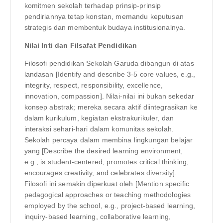
komitmen sekolah terhadap prinsip-prinsip
pendiriannya tetap konstan, memandu keputusan
strategis dan membentuk budaya institusionalnya.
Nilai Inti dan Filsafat Pendidikan
Filosofi pendidikan Sekolah Garuda dibangun di atas
landasan [Identify and describe 3-5 core values, e.g.,
integrity, respect, responsibility, excellence,
innovation, compassion]. Nilai-nilai ini bukan sekedar
konsep abstrak; mereka secara aktif diintegrasikan ke
dalam kurikulum, kegiatan ekstrakurikuler, dan
interaksi sehari-hari dalam komunitas sekolah.
Sekolah percaya dalam membina lingkungan belajar
yang [Describe the desired learning environment,
e.g., is student-centered, promotes critical thinking,
encourages creativity, and celebrates diversity].
Filosofi ini semakin diperkuat oleh [Mention specific
pedagogical approaches or teaching methodologies
employed by the school, e.g., project-based learning,
inquiry-based learning, collaborative learning,