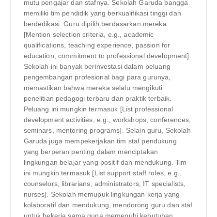
mutu pengajar dan stafnya. Sekolah Garuda bangga
memiliki tim pendidik yang berkualifikasi tinggi dan
berdedikasi. Guru dipilih berdasarkan mereka
[Mention selection criteria, e.g., academic
qualifications, teaching experience, passion for
education, commitment to professional development].
Sekolah ini banyak berinvestasi dalam peluang
pengembangan profesional bagi para gurunya,
memastikan bahwa mereka selalu mengikuti
penelitian pedagogi terbaru dan praktik terbaik.
Peluang ini mungkin termasuk [List professional
development activities, e.g., workshops, conferences,
seminars, mentoring programs]. Selain guru, Sekolah
Garuda juga mempekerjakan tim staf pendukung
yang berperan penting dalam menciptakan
lingkungan belajar yang positif dan mendukung. Tim
ini mungkin termasuk [List support staff roles, e.g.,
counselors, librarians, administrators, IT specialists,
nurses]. Sekolah memupuk lingkungan kerja yang
kolaboratif dan mendukung, mendorong guru dan staf
untuk bekerja sama guna memenuhi kebutuhan