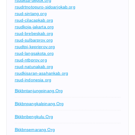
rsudksa-depok.org
rsudrtnotopuro-sidoarjokab.org
rsud-sintang.org
rsud-cilacapkab.org
rsudkoja-jakarta.org
rsud-brebeskab.org
rsud-sulbarprov.org
rsudtpi-kepriprov.org
rsud-langsakota.org
rsud-ntbprov.org
rsud-natunakab.org
rsudkisaran-asahankab.org
rsud-indonesia.org
Bkkbntanjungpinang.org
Bkkbnpangkalpinang.org
Bkkbnbengkulu.org
Bkkbnsemarang.org