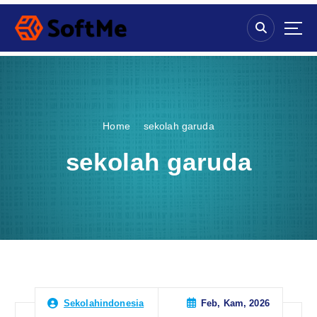
S
k
i
p
t
o
c
o
Home
sekolah garuda
n
t
sekolah garuda
e
n
t
Feb, Kam, 2026
Sekolahindonesia