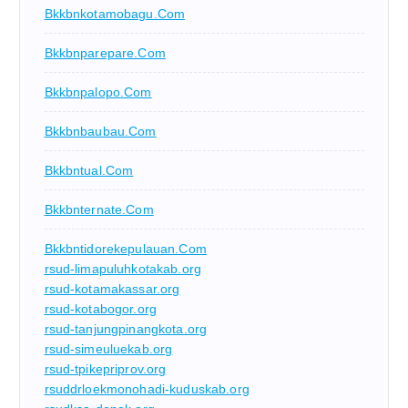
Bkkbnkotamobagu.com
Bkkbnparepare.com
Bkkbnpalopo.com
Bkkbnbaubau.com
Bkkbntual.com
Bkkbnternate.com
Bkkbntidorekepulauan.com
rsud-limapuluhkotakab.org
rsud-kotamakassar.org
rsud-kotabogor.org
rsud-tanjungpinangkota.org
rsud-simeuluekab.org
rsud-tpikepriprov.org
rsuddrloekmonohadi-kuduskab.org