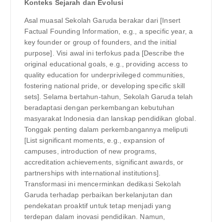
Konteks Sejarah dan Evolusi
Asal muasal Sekolah Garuda berakar dari [Insert
Factual Founding Information, e.g., a specific year, a
key founder or group of founders, and the initial
purpose]. Visi awal ini terfokus pada [Describe the
original educational goals, e.g., providing access to
quality education for underprivileged communities,
fostering national pride, or developing specific skill
sets]. Selama bertahun-tahun, Sekolah Garuda telah
beradaptasi dengan perkembangan kebutuhan
masyarakat Indonesia dan lanskap pendidikan global.
Tonggak penting dalam perkembangannya meliputi
[List significant moments, e.g., expansion of
campuses, introduction of new programs,
accreditation achievements, significant awards, or
partnerships with international institutions].
Transformasi ini mencerminkan dedikasi Sekolah
Garuda terhadap perbaikan berkelanjutan dan
pendekatan proaktif untuk tetap menjadi yang
terdepan dalam inovasi pendidikan. Namun,