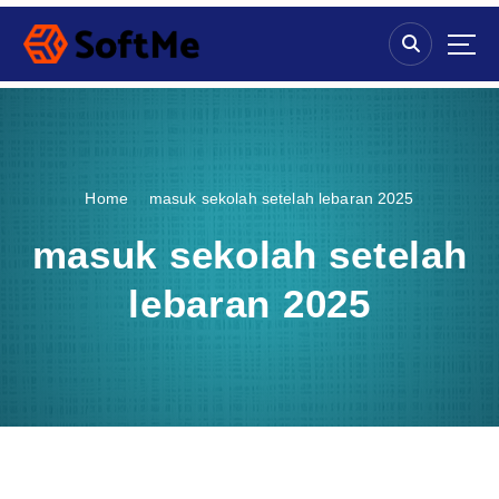
S
k
i
p
t
o
c
o
Home
masuk sekolah setelah lebaran 2025
n
t
masuk sekolah setelah
e
n
lebaran 2025
t