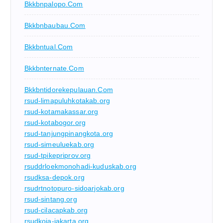
Bkkbnpalopo.com
Bkkbnbaubau.com
Bkkbntual.com
Bkkbnternate.com
Bkkbntidorekepulauan.com
rsud-limapuluhkotakab.org
rsud-kotamakassar.org
rsud-kotabogor.org
rsud-tanjungpinangkota.org
rsud-simeuluekab.org
rsud-tpikepriprov.org
rsuddrloekmonohadi-kuduskab.org
rsudksa-depok.org
rsudrtnotopuro-sidoarjokab.org
rsud-sintang.org
rsud-cilacapkab.org
rsudkoja-jakarta.org