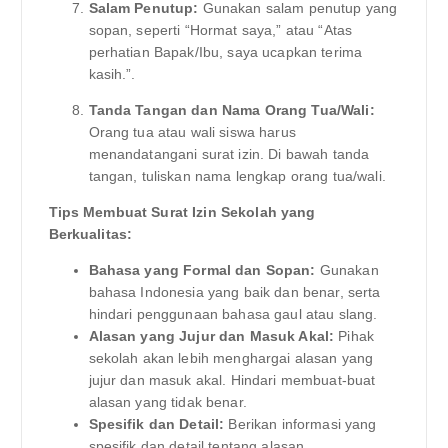
Salam Penutup:
Gunakan salam penutup yang
sopan, seperti “Hormat saya,” atau “Atas
perhatian Bapak/Ibu, saya ucapkan terima
kasih.”.
Tanda Tangan dan Nama Orang Tua/Wali:
Orang tua atau wali siswa harus
menandatangani surat izin. Di bawah tanda
tangan, tuliskan nama lengkap orang tua/wali.
Tips Membuat Surat Izin Sekolah yang
Berkualitas:
Bahasa yang Formal dan Sopan:
Gunakan
bahasa Indonesia yang baik dan benar, serta
hindari penggunaan bahasa gaul atau slang.
Alasan yang Jujur dan Masuk Akal:
Pihak
sekolah akan lebih menghargai alasan yang
jujur dan masuk akal. Hindari membuat-buat
alasan yang tidak benar.
Spesifik dan Detail:
Berikan informasi yang
spesifik dan detail tentang alasan