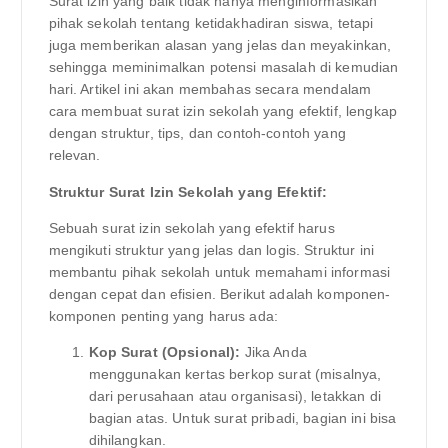
Surat izin yang baik tidak hanya menginformasikan
pihak sekolah tentang ketidakhadiran siswa, tetapi
juga memberikan alasan yang jelas dan meyakinkan,
sehingga meminimalkan potensi masalah di kemudian
hari. Artikel ini akan membahas secara mendalam
cara membuat surat izin sekolah yang efektif, lengkap
dengan struktur, tips, dan contoh-contoh yang
relevan.
Struktur Surat Izin Sekolah yang Efektif:
Sebuah surat izin sekolah yang efektif harus
mengikuti struktur yang jelas dan logis. Struktur ini
membantu pihak sekolah untuk memahami informasi
dengan cepat dan efisien. Berikut adalah komponen-
komponen penting yang harus ada:
Kop Surat (Opsional):
Jika Anda
menggunakan kertas berkop surat (misalnya,
dari perusahaan atau organisasi), letakkan di
bagian atas. Untuk surat pribadi, bagian ini bisa
dihilangkan.