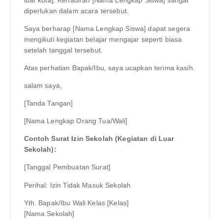
diperlukan dalam acara tersebut.
Saya berharap [Nama Lengkap Siswa] dapat segera
mengikuti kegiatan belajar mengajar seperti biasa
setelah tanggal tersebut.
Atas perhatian Bapak/Ibu, saya ucapkan terima kasih.
salam saya,
[Tanda Tangan]
[Nama Lengkap Orang Tua/Wali]
Contoh Surat Izin Sekolah (Kegiatan di Luar
Sekolah):
[Tanggal Pembuatan Surat]
Perihal: Izin Tidak Masuk Sekolah
Yth. Bapak/Ibu Wali Kelas [Kelas]
[Nama Sekolah]