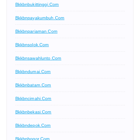
Bkkbnbukittinggi.com
Bkkbnpayakumbuh.com
Bkkbnpariaman.com
Bkkbnsolok.com
Bkkbnsawahlunto.com
Bkkbndumai.com
Bkkbnbatam.com
Bkkbncimahi.com
Bkkbnbekasi.com
Bkkbndepok.com
Bkkbnbogor.com