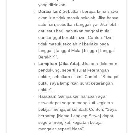
yang diizinkan.
Durasi Izin:
Sebutkan berapa lama siswa
akan izin tidak masuk sekolah. Jika hanya
satu hari, sebutkan tanggalnya. Jika lebih
dari satu hari, sebutkan tanggal mulai
dan tanggal berakhir izin. Contoh: “Izin
tidak masuk sekolah ini berlaku pada
tanggal [Tanggal Mulai] hingga [Tanggal
Berakhir]”.
Lampiran (Jika Ada):
Jika ada dokumen
pendukung, seperti surat keterangan
dokter, sebutkan di sini. Contoh: “Sebagai
bukti, saya lampirkan surat keterangan
dokter”.
Harapan:
Sampaikan harapan agar
siswa dapat segera mengikuti kegiatan
belajar mengajar kembali. Contoh: “Saya
berharap [Nama Lengkap Siswa] dapat
segera mengikuti kegiatan belajar
mengajar seperti biasa”.