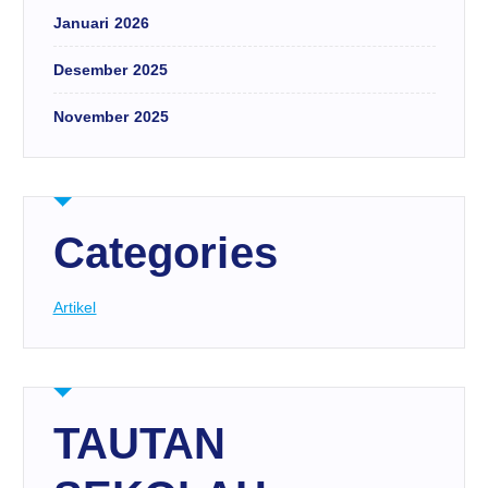
Januari 2026
Desember 2025
November 2025
Categories
Artikel
TAUTAN