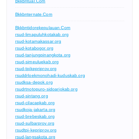
Bkkbntual.com
Bkkbnternate.com
Bkkbntidorekepulauan.com
rsud-limapuluhkotakab.org
rsud-kotamakassar.org
rsud-kotabogor.org
rsud-tanjungpinangkota.org
rsud-simeuluekab.org
rsud-tpikepriprov.org
rsuddrloekmonohadi-kuduskab.org
rsudksa-depok.org
rsudrtnotopuro-sidoarjokab.org
rsud-sintang.org
rsud-cilacapkab.org
rsudkoja-jakarta.org
rsud-brebeskab.org
rsud-sulbarprov.org
rsudtpi-kepriprov.org
rsud-langsakota.org