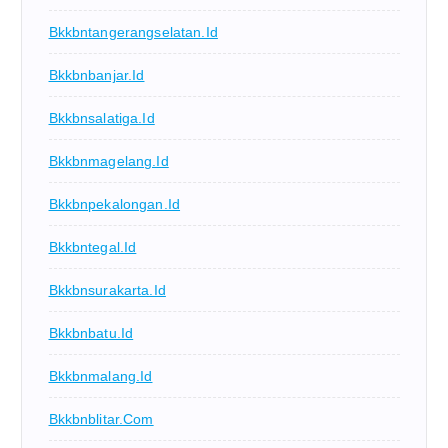
Bkkbntangerangselatan.id
Bkkbnbanjar.id
Bkkbnsalatiga.id
Bkkbnmagelang.id
Bkkbnpekalongan.id
Bkkbntegal.id
Bkkbnsurakarta.id
Bkkbnbatu.id
Bkkbnmalang.id
Bkkbnblitar.com