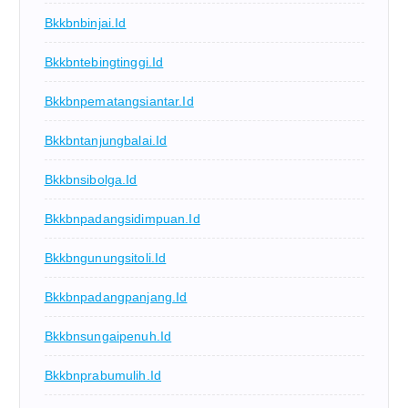
Bkkbnbinjai.id
Bkkbntebingtinggi.id
Bkkbnpematangsiantar.id
Bkkbntanjungbalai.id
Bkkbnsibolga.id
Bkkbnpadangsidimpuan.id
Bkkbngunungsitoli.id
Bkkbnpadangpanjang.id
Bkkbnsungaipenuh.id
Bkkbnprabumulih.id