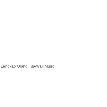
 Lengkap Orang Tua/Wali Murid]