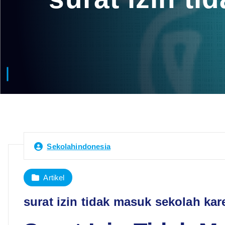
Sekolahindonesia
Artikel
surat izin tidak masuk sekolah kar