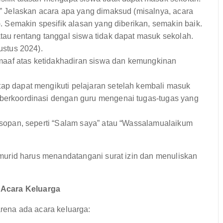
.” Jelaskan acara apa yang dimaksud (misalnya, acara
). Semakin spesifik alasan yang diberikan, semakin baik.
tau rentang tanggal siswa tidak dapat masuk sekolah.
ustus 2024).
aaf atas ketidakhadiran siswa dan kemungkinan
ap dapat mengikuti pelajaran setelah kembali masuk
berkoordinasi dengan guru mengenai tugas-tugas yang
opan, seperti “Salam saya” atau “Wassalamualaikum
murid harus menandatangani surat izin dan menuliskan
 Acara Keluarga
arena ada acara keluarga: