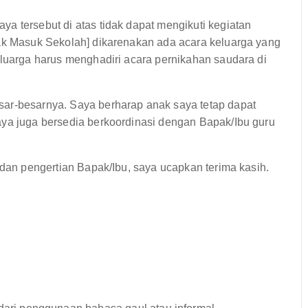
a tersebut di atas tidak dapat mengikuti kegiatan
dak Masuk Sekolah] dikarenakan ada acara keluarga yang
eluarga harus menghadiri acara pernikahan saudara di
sar-besarnya. Saya berharap anak saya tetap dapat
aya juga bersedia berkoordinasi dengan Bapak/Ibu guru
 dan pengertian Bapak/Ibu, saya ucapkan terima kasih.