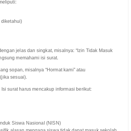
eliputi:
diketahui)
 dengan jelas dan singkat, misalnya: “Izin Tidak Masuk
ngsung memahami isi surat.
g sopan, misalnya “Hormat kami” atau
jika sesuai).
. Isi surat harus mencakup informasi berikut:
Induk Siswa Nasional (NISN)
sifik alasan mengapa siswa tidak dapat masuk sekolah.