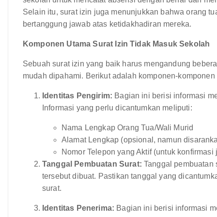
Selain itu, surat izin juga menunjukkan bahwa orang t
bertanggung jawab atas ketidakhadiran mereka.
Komponen Utama Surat Izin Tidak Masuk Sekolah
Sebuah surat izin yang baik harus mengandung bebera
mudah dipahami. Berikut adalah komponen-komponen t
Identitas Pengirim:
Bagian ini berisi informasi m
Informasi yang perlu dicantumkan meliputi:
Nama Lengkap Orang Tua/Wali Murid
Alamat Lengkap (opsional, namun disaranka
Nomor Telepon yang Aktif (untuk konfirmasi j
Tanggal Pembuatan Surat:
Tanggal pembuatan s
tersebut dibuat. Pastikan tanggal yang dicantum
surat.
Identitas Penerima:
Bagian ini berisi informasi m