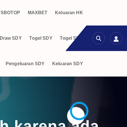
SBOTOP
MAXBET
Keluaran HK
 Draw SDY
Togel SDY
Togel SDY
Pengeluaran SDY
Keluaran SDY
ah karena ada