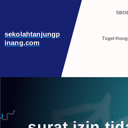
S
k
SBO
i
p
t
sekolahtanjungp
Togel Hon
o
inang.com
c
o
n
t
e
n
t
surat izin t