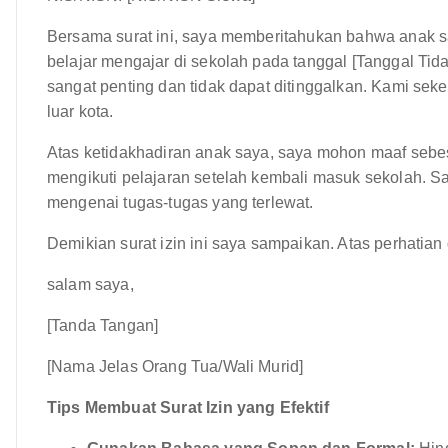
Bersama surat ini, saya memberitahukan bahwa anak say
belajar mengajar di sekolah pada tanggal [Tanggal Ti
sangat penting dan tidak dapat ditinggalkan. Kami sek
luar kota.
Atas ketidakhadiran anak saya, saya mohon maaf sebe
mengikuti pelajaran setelah kembali masuk sekolah. S
mengenai tugas-tugas yang terlewat.
Demikian surat izin ini saya sampaikan. Atas perhatian
salam saya,
[Tanda Tangan]
[Nama Jelas Orang Tua/Wali Murid]
Tips Membuat Surat Izin yang Efektif