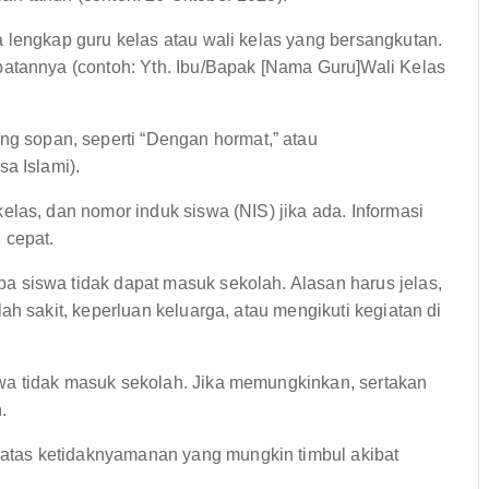
 lengkap guru kelas atau wali kelas yang bersangkutan.
batannya (contoh: Yth. Ibu/Bapak [Nama Guru]Wali Kelas
 sopan, seperti “Dengan hormat,” atau
a Islami).
las, dan nomor induk siswa (NIS) jika ada. Informasi
 cepat.
 siswa tidak dapat masuk sekolah. Alasan harus jelas,
h sakit, keperluan keluarga, atau mengikuti kegiatan di
wa tidak masuk sekolah. Jika memungkinkan, sertakan
.
tas ketidaknyamanan yang mungkin timbul akibat