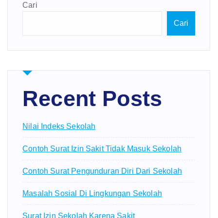
Cari
Cari
Recent Posts
Nilai Indeks Sekolah
Contoh Surat Izin Sakit Tidak Masuk Sekolah
Contoh Surat Pengunduran Diri Dari Sekolah
Masalah Sosial Di Lingkungan Sekolah
Surat Izin Sekolah Karena Sakit