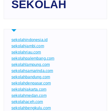
SEKOLAH
sekolahindonesia.id
sekolahjambi.com
sekolahriau.com
sekolahpalembang.com
sekolahlampung.com
sekolahsamarinda.com
sekolahbandung.com
sekolahdenpasar.com
sekolahjakarta.com
sekolahmedan.com
sekolahaceh.com
sekolahbengkulu.com