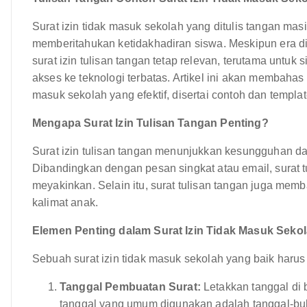
Surat izin tidak masuk sekolah yang ditulis tangan ma
memberitahukan ketidakhadiran siswa. Meskipun era di
surat izin tulisan tangan tetap relevan, terutama untuk
akses ke teknologi terbatas. Artikel ini akan membaha
masuk sekolah yang efektif, disertai contoh dan templ
Mengapa Surat Izin Tulisan Tangan Penting?
Surat izin tulisan tangan menunjukkan kesungguhan da
Dibandingkan dengan pesan singkat atau email, surat tu
meyakinkan. Selain itu, surat tulisan tangan juga m
kalimat anak.
Elemen Penting dalam Surat Izin Tidak Masuk Seko
Sebuah surat izin tidak masuk sekolah yang baik har
Tanggal Pembuatan Surat:
Letakkan tanggal di 
tanggal yang umum digunakan adalah tanggal-bul