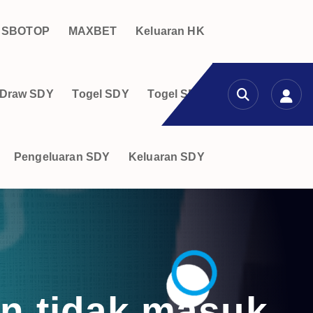
SBOTOP
MAXBET
Keluaran HK
 Draw SDY
Togel SDY
Togel SDY
Pengeluaran SDY
Keluaran SDY
in tidak masuk