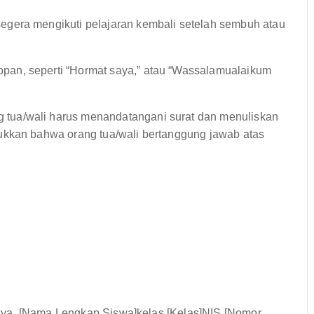
gera mengikuti pelajaran kembali setelah sembuh atau
an, seperti “Hormat saya,” atau “Wassalamualaikum
 tua/wali harus menandatangani surat dan menuliskan
ukkan bahwa orang tua/wali bertanggung jawab atas
aya, [Nama Lengkap Siswa]kelas [Kelas]NIS [Nomor