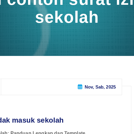
sekolah
Nov, Sab, 2025
tidak masuk sekolah
kolah: Panduan Lengkap dan Template