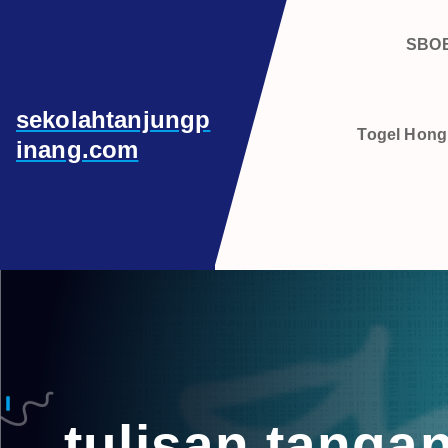
S
k
SBO
i
p
t
sekolahtanjungp
Togel Hon
o
inang.com
c
o
n
t
e
n
t
tulisan tanga