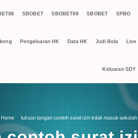
BET88
SBOBET
SBOBET88
SBOBET
SPBO
gkong
Pengeluaran HK
Data HK
Judi Bola
Live
Keluaran SDY
Home
tulisan tangan contoh surat izin tidak masuk sekolah
n contoh surat iz