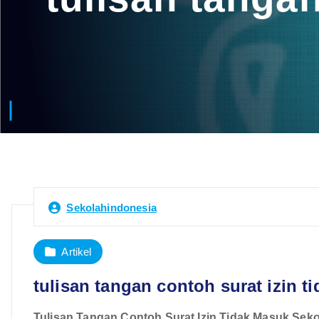
Sekolahindonesia
Artikel
tulisan tangan contoh surat izin 
Tulisan Tangan Contoh Surat Izin Tidak Masuk Se