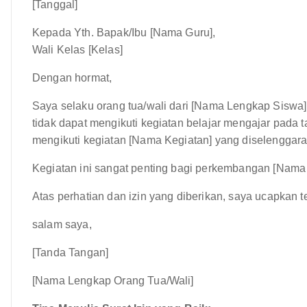
[Tanggal]
Kepada Yth. Bapak/Ibu [Nama Guru],
Wali Kelas [Kelas]
Dengan hormat,
Saya selaku orang tua/wali dari [Nama Lengkap Siswa
tidak dapat mengikuti kegiatan belajar mengajar pada 
mengikuti kegiatan [Nama Kegiatan] yang diselenggara
Kegiatan ini sangat penting bagi perkembangan [Nama 
Atas perhatian dan izin yang diberikan, saya ucapkan t
salam saya,
[Tanda Tangan]
[Nama Lengkap Orang Tua/Wali]