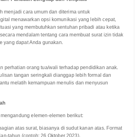
sih menjadi cara umum dan diterima untuk
gital menawarkan opsi komunikasi yang lebih cepat,
 situasi yang membutuhkan sentuhan pribadi atau ketika
s secara mendalam tentang cara membuat surat izin tidak
ate yang dapat Anda gunakan.
n perhatian orang tua/wali terhadap pendidikan anak.
lisan tangan seringkali dianggap lebih formal dan
embantu melatih kemampuan menulis dan menyusun
lah
us mengandung elemen-elemen berikut:
bagian atas surat, biasanya di sudut kanan atas. Format
an-tahun (contoh: 26 Oktober 2023).