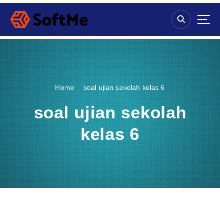
S
k
i
p
t
o
c
o
Home
soal ujian sekolah kelas 6
n
t
soal ujian sekolah
e
n
kelas 6
t