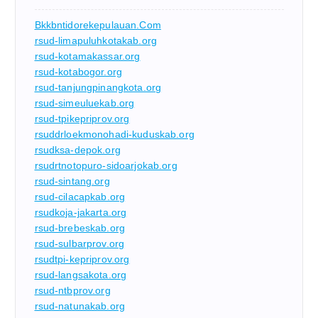
Bkkbntidorekepulauan.com
rsud-limapuluhkotakab.org
rsud-kotamakassar.org
rsud-kotabogor.org
rsud-tanjungpinangkota.org
rsud-simeuluekab.org
rsud-tpikepriprov.org
rsuddrloekmonohadi-kuduskab.org
rsudksa-depok.org
rsudrtnotopuro-sidoarjokab.org
rsud-sintang.org
rsud-cilacapkab.org
rsudkoja-jakarta.org
rsud-brebeskab.org
rsud-sulbarprov.org
rsudtpi-kepriprov.org
rsud-langsakota.org
rsud-ntbprov.org
rsud-natunakab.org