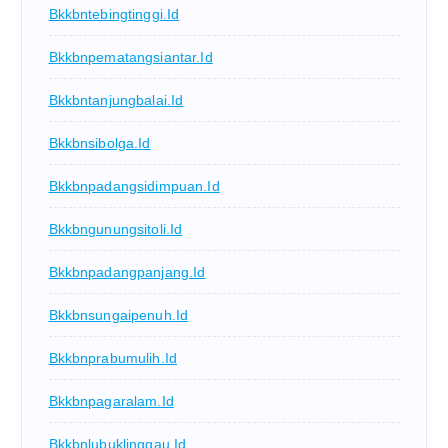
Bkkbntebingtinggi.id
Bkkbnpematangsiantar.id
Bkkbntanjungbalai.id
Bkkbnsibolga.id
Bkkbnpadangsidimpuan.id
Bkkbngunungsitoli.id
Bkkbnpadangpanjang.id
Bkkbnsungaipenuh.id
Bkkbnprabumulih.id
Bkkbnpagaralam.id
Bkkbnlubuklinggau.id