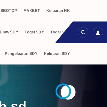
SBOTOP
MAXBET
Keluaran HK
 Draw SDY
Togel SDY
Togel SDY
Pengeluaran SDY
Keluaran SDY
ah sd