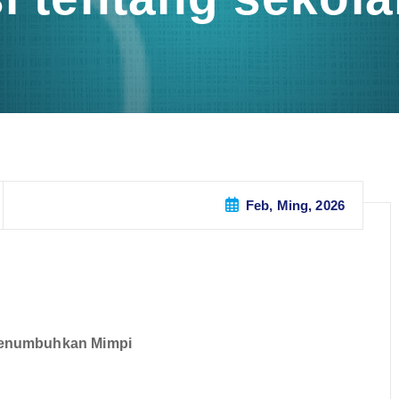
Feb, Ming, 2026
Menumbuhkan Mimpi