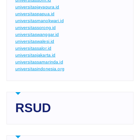
universitassofifi.id
universitasjayapura.id
universitaspapua.id
universitasmanokwari.id
universitassorong.id
universitaswanggar.id
universitaswalesi.id
universitassalor.id
universitasjakarta.id
universitassamarinda.id
universitasindonesia.org
RSUD