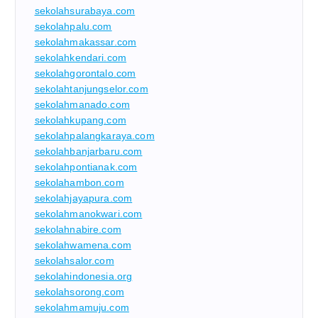
sekolahsurabaya.com
sekolahpalu.com
sekolahmakassar.com
sekolahkendari.com
sekolahgorontalo.com
sekolahtanjungselor.com
sekolahmanado.com
sekolahkupang.com
sekolahpalangkaraya.com
sekolahbanjarbaru.com
sekolahpontianak.com
sekolahambon.com
sekolahjayapura.com
sekolahmanokwari.com
sekolahnabire.com
sekolahwamena.com
sekolahsalor.com
sekolahindonesia.org
sekolahsorong.com
sekolahmamuju.com