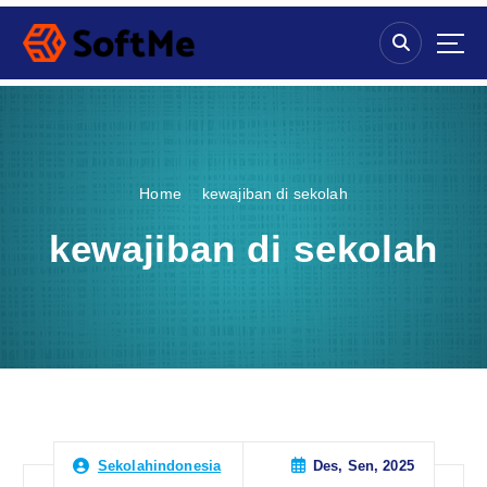
S
k
i
p
t
o
c
o
Home
kewajiban di sekolah
n
t
kewajiban di sekolah
e
n
t
Des, Sen, 2025
Sekolahindonesia