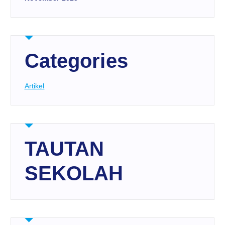
Categories
Artikel
TAUTAN
SEKOLAH