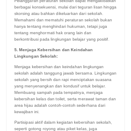
Pelanggaran peraturan sekolah dapat mengakibatkan
berbagai konsekuensi, mulai dari teguran lisan hingga
skorsing atau bahkan dikeluarkan dari sekolah.
Memahami dan mematuhi peraturan sekolah bukan
hanya tentang menghindari hukuman, tetapi juga
tentang menghormati hak orang lain dan
berkontribusi pada lingkungan belajar yang positif.
5. Menjaga Kebersihan dan Keindahan
Lingkungan Sekolah:
Menjaga kebersihan dan keindahan lingkungan
sekolah adalah tanggung jawab bersama. Lingkungan
sekolah yang bersih dan rapi menciptakan suasana
yang menyenangkan dan kondusif untuk belajar.
Membuang sampah pada tempatnya, menjaga
kebersihan kelas dan toilet, serta merawat taman dan
area hijau adalah contoh-contoh sederhana dari
kewajiban ini.
Partisipasi aktif dalam kegiatan kebersihan sekolah,
seperti gotong royong atau piket kelas, juga