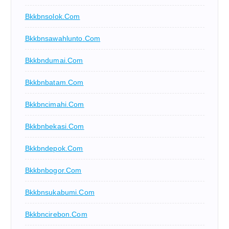
Bkkbnsolok.com
Bkkbnsawahlunto.com
Bkkbndumai.com
Bkkbnbatam.com
Bkkbncimahi.com
Bkkbnbekasi.com
Bkkbndepok.com
Bkkbnbogor.com
Bkkbnsukabumi.com
Bkkbncirebon.com