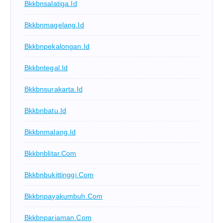
Bkkbnsalatiga.id
Bkkbnmagelang.id
Bkkbnpekalongan.id
Bkkbntegal.id
Bkkbnsurakarta.id
Bkkbnbatu.id
Bkkbnmalang.id
Bkkbnblitar.com
Bkkbnbukittinggi.com
Bkkbnpayakumbuh.com
Bkkbnpariaman.com