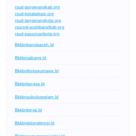
rsud-tangerangkab.org
rsud-kotabekasi.org
rsud-tangerangkota.org
rsucnd-acehbaratkab.org
rsud-pasuruankota.org
Bkkbnbandaaceh.id
Bkkbnsabang.id
Bkkbnlhokseumawe.id
Bkkbnlangsa.id
Bkkbnsubulussalam.id
Bkkbnbinjai.id
Bkkbntebingtinggi.id