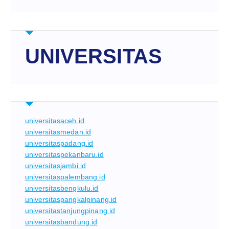
UNIVERSITAS
universitasaceh.id
universitasmedan.id
universitaspadang.id
universitaspekanbaru.id
universitasjambi.id
universitaspalembang.id
universitasbengkulu.id
universitaspangkalpinang.id
universitastanjungpinang.id
universitasbandung.id