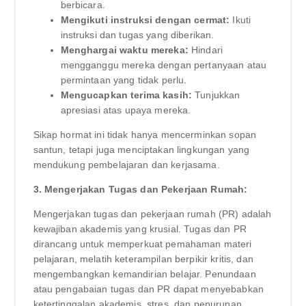
berbicara.
Mengikuti instruksi dengan cermat:
Ikuti
instruksi dan tugas yang diberikan.
Menghargai waktu mereka:
Hindari
mengganggu mereka dengan pertanyaan atau
permintaan yang tidak perlu.
Mengucapkan terima kasih:
Tunjukkan
apresiasi atas upaya mereka.
Sikap hormat ini tidak hanya mencerminkan sopan
santun, tetapi juga menciptakan lingkungan yang
mendukung pembelajaran dan kerjasama.
3. Mengerjakan Tugas dan Pekerjaan Rumah:
Mengerjakan tugas dan pekerjaan rumah (PR) adalah
kewajiban akademis yang krusial. Tugas dan PR
dirancang untuk memperkuat pemahaman materi
pelajaran, melatih keterampilan berpikir kritis, dan
mengembangkan kemandirian belajar. Penundaan
atau pengabaian tugas dan PR dapat menyebabkan
ketertinggalan akademis, stres, dan penurunan