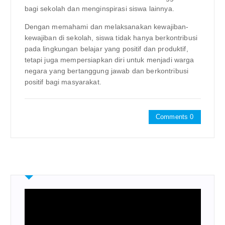
bagi sekolah dan menginspirasi siswa lainnya.
Dengan memahami dan melaksanakan kewajiban-
kewajiban di sekolah, siswa tidak hanya berkontribusi
pada lingkungan belajar yang positif dan produktif,
tetapi juga mempersiapkan diri untuk menjadi warga
negara yang bertanggung jawab dan berkontribusi
positif bagi masyarakat.
Comments 0