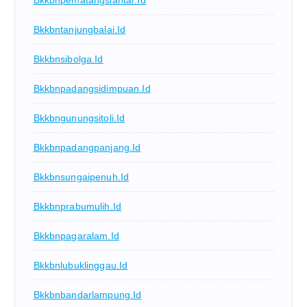
Bkkbnpematangsiantar.id
Bkkbntanjungbalai.id
Bkkbnsibolga.id
Bkkbnpadangsidimpuan.id
Bkkbngunungsitoli.id
Bkkbnpadangpanjang.id
Bkkbnsungaipenuh.id
Bkkbnprabumulih.id
Bkkbnpagaralam.id
Bkkbnlubuklinggau.id
Bkkbnbandarlampung.id