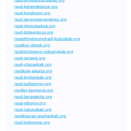
rsud-limapuluhkotakab.org
rsud-kotamakassar.org
rsud-kotabogor.org
rsud-tanjungpinangkota.org
rsud-simeuluekab.org
rsud-tpikepriprov.org
rsuddrloekmonohadi-kuduskab.org
rsudksa-depok.org
rsudrtnotopuro-sidoarjokab.org
rsud-sintang.org
rsud-cilacapkab.org
rsudkoja-jakarta.org
rsud-brebeskab.org
rsud-sulbarprov.org
rsudtpi-kepriprov.org
rsud-langsakota.org
rsud-ntbprov.org
rsud-natunakab.org
rsudkisaran-asahankab.org
rsud-indonesia.org