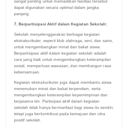
sangat penting untuk memastikan fasilitas tersebut
dapat digunakan secara optimal dalam jangka
panjang.
7. Berpartisipasi Aktif dalam Kegiatan Sekolah:
Sekolah menyelenggarakan berbagai kegiatan
ekstrakurikuler, seperti klub olahraga, seni, dan sains,
untuk mengembangkan minat dan bakat siswa.
Berpartisipasi aktif dalam kegiatan sekolah adalah
cara yang baik untuk mengembangkan keterampilan
sosial, memperluas wawasan, dan membangun rasa
kebersamaan.
Kegiatan ekstrakurikuler juga dapat membantu siswa
menemukan minat dan bakat terpendam, serta
mengembangkan keterampilan kepemimpinan dan
kerjasama tim. Partisipasi aktif dalam kegiatan
sekolah tidak hanya bermanfaat bagi siswa itu sendiri,
tetapi juga berkontribusi pada kemajuan dan citra
positif sekolah.