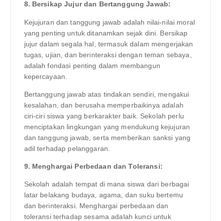
8. Bersikap Jujur dan Bertanggung Jawab:
Kejujuran dan tanggung jawab adalah nilai-nilai moral
yang penting untuk ditanamkan sejak dini. Bersikap
jujur dalam segala hal, termasuk dalam mengerjakan
tugas, ujian, dan berinteraksi dengan teman sebaya,
adalah fondasi penting dalam membangun
kepercayaan.
Bertanggung jawab atas tindakan sendiri, mengakui
kesalahan, dan berusaha memperbaikinya adalah
ciri-ciri siswa yang berkarakter baik. Sekolah perlu
menciptakan lingkungan yang mendukung kejujuran
dan tanggung jawab, serta memberikan sanksi yang
adil terhadap pelanggaran.
9. Menghargai Perbedaan dan Toleransi:
Sekolah adalah tempat di mana siswa dari berbagai
latar belakang budaya, agama, dan suku bertemu
dan berinteraksi. Menghargai perbedaan dan
toleransi terhadap sesama adalah kunci untuk