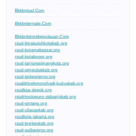
Bkkbntual.com
Bkkbnternate.com
Bkkbntidorekepulauan.com
rsud-limapuluhkotakab.org
rsud-kotamakassar.org
rsud-kotabogor.org
rsud-tanjungpinangkota.org
rsud-simeuluekab.org
rsud-tpikepriprov.org
rsuddrloekmonohadi-kuduskab.org
rsudksa-depok.org
rsudrtnotopuro-sidoarjokab.org
rsud-sintang.org
rsud-cilacapkab.org
rsudkoja-jakarta.org
rsud-brebeskab.org
rsud-sulbarprov.org