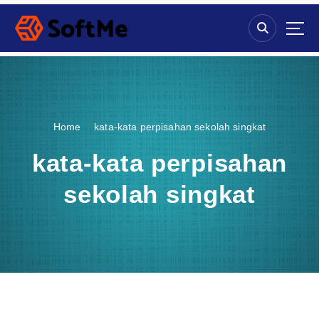
S
k
i
p
t
o
c
o
Home
kata-kata perpisahan sekolah singkat
n
t
kata-kata perpisahan
e
n
sekolah singkat
t