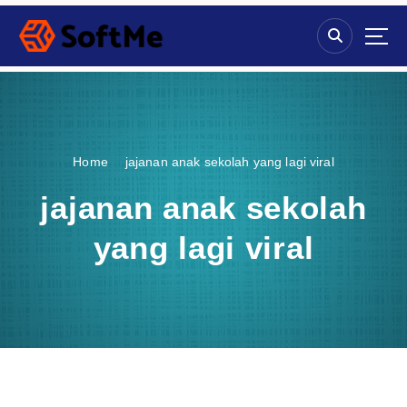
S
k
i
p
t
o
c
o
Home
jajanan anak sekolah yang lagi viral
n
t
jajanan anak sekolah
e
n
yang lagi viral
t