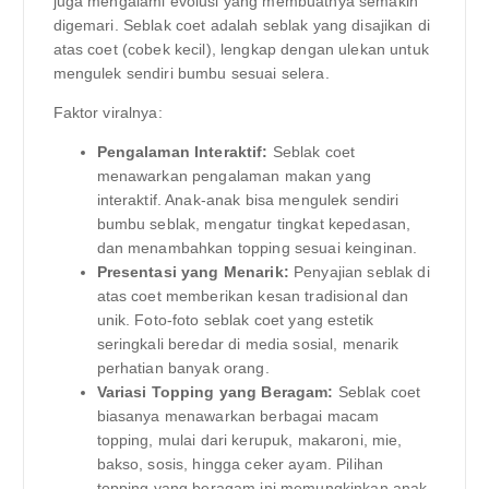
juga mengalami evolusi yang membuatnya semakin
digemari. Seblak coet adalah seblak yang disajikan di
atas coet (cobek kecil), lengkap dengan ulekan untuk
mengulek sendiri bumbu sesuai selera.
Faktor viralnya:
Pengalaman Interaktif:
Seblak coet
menawarkan pengalaman makan yang
interaktif. Anak-anak bisa mengulek sendiri
bumbu seblak, mengatur tingkat kepedasan,
dan menambahkan topping sesuai keinginan.
Presentasi yang Menarik:
Penyajian seblak di
atas coet memberikan kesan tradisional dan
unik. Foto-foto seblak coet yang estetik
seringkali beredar di media sosial, menarik
perhatian banyak orang.
Variasi Topping yang Beragam:
Seblak coet
biasanya menawarkan berbagai macam
topping, mulai dari kerupuk, makaroni, mie,
bakso, sosis, hingga ceker ayam. Pilihan
topping yang beragam ini memungkinkan anak-