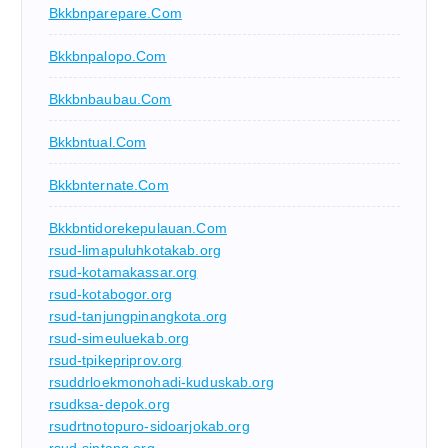
Bkkbnparepare.com
Bkkbnpalopo.com
Bkkbnbaubau.com
Bkkbntual.com
Bkkbnternate.com
Bkkbntidorekepulauan.com
rsud-limapuluhkotakab.org
rsud-kotamakassar.org
rsud-kotabogor.org
rsud-tanjungpinangkota.org
rsud-simeuluekab.org
rsud-tpikepriprov.org
rsuddrloekmonohadi-kuduskab.org
rsudksa-depok.org
rsudrtnotopuro-sidoarjokab.org
rsud-sintang.org