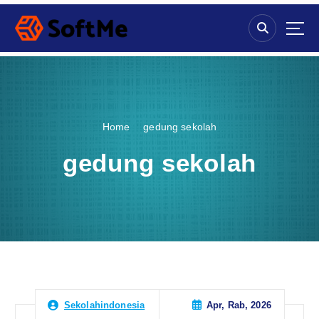
S
k
i
p
t
o
c
o
Home
gedung sekolah
n
t
gedung sekolah
e
n
t
Apr, Rab, 2026
Sekolahindonesia