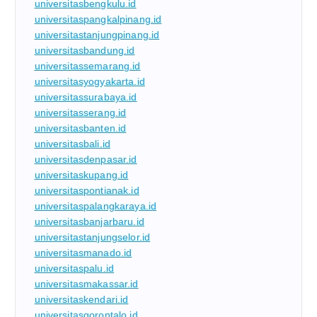
universitasbengkulu.id
universitaspangkalpinang.id
universitastanjungpinang.id
universitasbandung.id
universitassemarang.id
universitasyogyakarta.id
universitassurabaya.id
universitasserang.id
universitasbanten.id
universitasbali.id
universitasdenpasar.id
universitaskupang.id
universitaspontianak.id
universitaspalangkaraya.id
universitasbanjarbaru.id
universitastanjungselor.id
universitasmanado.id
universitaspalu.id
universitasmakassar.id
universitaskendari.id
universitasgorontalo.id