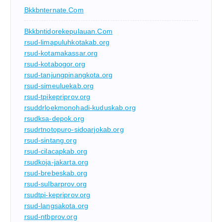
Bkkbnternate.com
Bkkbntidorekepulauan.com
rsud-limapuluhkotakab.org
rsud-kotamakassar.org
rsud-kotabogor.org
rsud-tanjungpinangkota.org
rsud-simeuluekab.org
rsud-tpikepriprov.org
rsuddrloekmonohadi-kuduskab.org
rsudksa-depok.org
rsudrtnotopuro-sidoarjokab.org
rsud-sintang.org
rsud-cilacapkab.org
rsudkoja-jakarta.org
rsud-brebeskab.org
rsud-sulbarprov.org
rsudtpi-kepriprov.org
rsud-langsakota.org
rsud-ntbprov.org