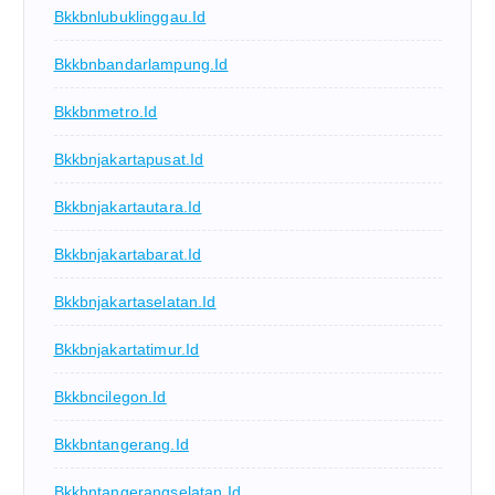
Bkkbnlubuklinggau.id
Bkkbnbandarlampung.id
Bkkbnmetro.id
Bkkbnjakartapusat.id
Bkkbnjakartautara.id
Bkkbnjakartabarat.id
Bkkbnjakartaselatan.id
Bkkbnjakartatimur.id
Bkkbncilegon.id
Bkkbntangerang.id
Bkkbntangerangselatan.id