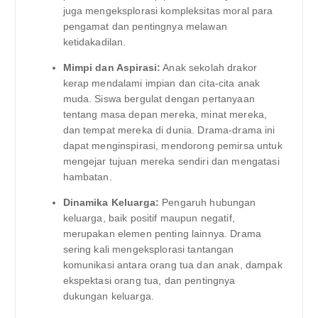
juga mengeksplorasi kompleksitas moral para
pengamat dan pentingnya melawan
ketidakadilan.
Mimpi dan Aspirasi:
Anak sekolah drakor
kerap mendalami impian dan cita-cita anak
muda. Siswa bergulat dengan pertanyaan
tentang masa depan mereka, minat mereka,
dan tempat mereka di dunia. Drama-drama ini
dapat menginspirasi, mendorong pemirsa untuk
mengejar tujuan mereka sendiri dan mengatasi
hambatan.
Dinamika Keluarga:
Pengaruh hubungan
keluarga, baik positif maupun negatif,
merupakan elemen penting lainnya. Drama
sering kali mengeksplorasi tantangan
komunikasi antara orang tua dan anak, dampak
ekspektasi orang tua, dan pentingnya
dukungan keluarga.