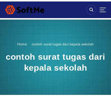
S
k
i
p
t
o
c
o
Home
contoh surat tugas dari kepala sekolah
n
t
contoh surat tugas dari
e
n
kepala sekolah
t