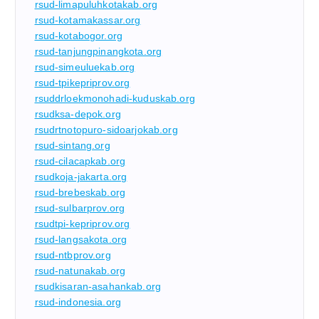
rsud-limapuluhkotakab.org
rsud-kotamakassar.org
rsud-kotabogor.org
rsud-tanjungpinangkota.org
rsud-simeuluekab.org
rsud-tpikepriprov.org
rsuddrloekmonohadi-kuduskab.org
rsudksa-depok.org
rsudrtnotopuro-sidoarjokab.org
rsud-sintang.org
rsud-cilacapkab.org
rsudkoja-jakarta.org
rsud-brebeskab.org
rsud-sulbarprov.org
rsudtpi-kepriprov.org
rsud-langsakota.org
rsud-ntbprov.org
rsud-natunakab.org
rsudkisaran-asahankab.org
rsud-indonesia.org