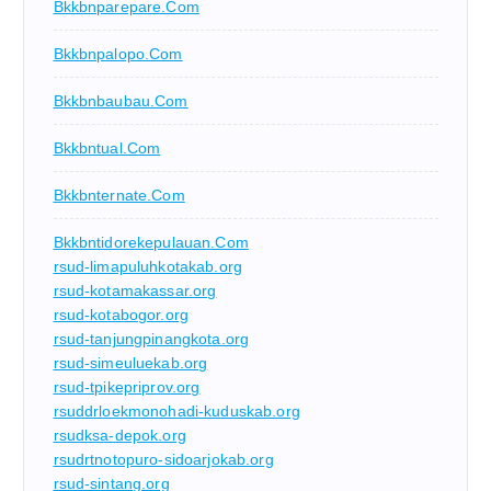
Bkkbnparepare.com
Bkkbnpalopo.com
Bkkbnbaubau.com
Bkkbntual.com
Bkkbnternate.com
Bkkbntidorekepulauan.com
rsud-limapuluhkotakab.org
rsud-kotamakassar.org
rsud-kotabogor.org
rsud-tanjungpinangkota.org
rsud-simeuluekab.org
rsud-tpikepriprov.org
rsuddrloekmonohadi-kuduskab.org
rsudksa-depok.org
rsudrtnotopuro-sidoarjokab.org
rsud-sintang.org