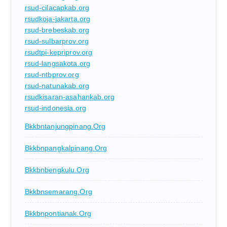
rsud-cilacapkab.org
rsudkoja-jakarta.org
rsud-brebeskab.org
rsud-sulbarprov.org
rsudtpi-kepriprov.org
rsud-langsakota.org
rsud-ntbprov.org
rsud-natunakab.org
rsudkisaran-asahankab.org
rsud-indonesia.org
Bkkbntanjungpinang.org
Bkkbnpangkalpinang.org
Bkkbnbengkulu.org
Bkkbnsemarang.org
Bkkbnpontianak.org