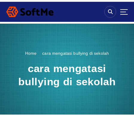
S
k
i
p
t
o
c
o
Home
cara mengatasi bullying di sekolah
n
t
cara mengatasi
e
n
bullying di sekolah
t