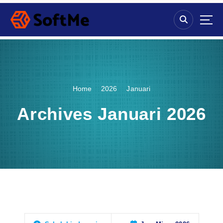
S
k
i
p
t
o
c
o
Home
2026
Januari
n
t
Archives Januari 2026
e
n
t